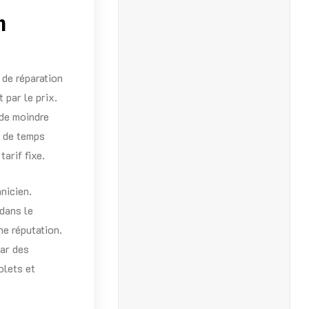
n
 de réparation
 par le prix.
 de moindre
u de temps
arif fixe.
nicien.
dans le
ne réputation.
car des
olets et