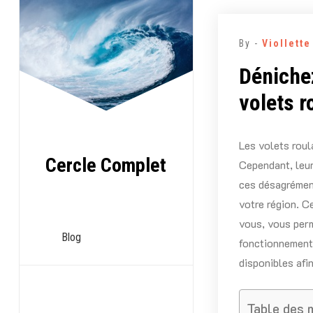
Aller
au
By -
Viollett
contenu
Dénichez
volets r
Les volets roul
Cercle Complet
Cependant, leur
ces désagrément
votre région. C
vous, vous perm
Blog
fonctionnement 
disponibles afin
Table des 