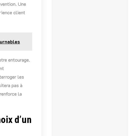
rvention. Une
rience client
ournables
otre entourage.
nt
terroger les
sitera pas à
renforce la
hoix d’un