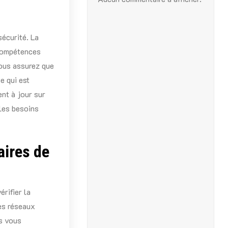
sécurité. La
 compétences
vous assurez que
e qui est
ent à jour sur
 les besoins
aires de
érifier la
les réseaux
ts vous