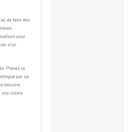
tiel de faire des
itères.
ications pour
cier d’un
ée. Prenez le
istingue par sa
os besoins
e vos volets