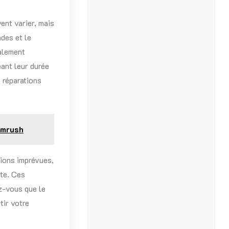
ent varier, mais
ndes et le
alement
eant leur durée
 réparations
emrush
tions imprévues,
ête. Ces
z-vous que le
tir votre