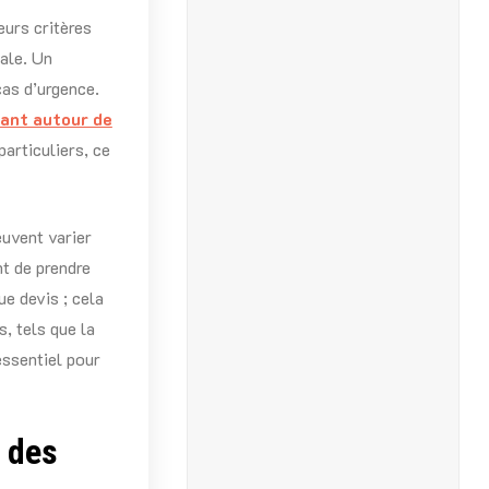
eurs critères
iale. Un
cas d’urgence.
lant autour de
articuliers, ce
euvent varier
nt de prendre
e devis ; cela
, tels que la
essentiel pour
n des