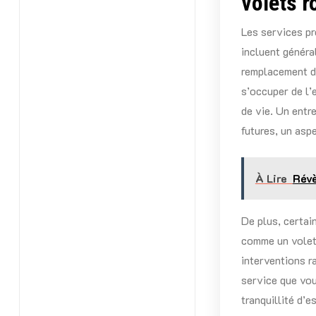
volets r
Les services p
incluent généra
remplacement d
s’occuper de l’e
de vie. Un entr
futures, un asp
À Lire
Révè
De plus, certai
comme un volet 
interventions r
service que vou
tranquillité d’es