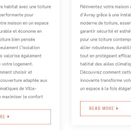
e habitat avec une toiture
Réinventez votre maison à
 performante pour
d’Avray grâce à une instal
otre maison en un espace
moderne de toiture, essen
durable et économe en
garantir sécurité et esth
oiture bien pensée
pour une toiture contempo
eulement l’isolation
allier robustesse, durabili
is valorise également
tout en protégeant effic
e votre logement.
habitat des aléas climati
ment choisir et
Découvrez comment cette
e couverture adaptée aux
innovante transforme vot
limatiques de Ville-
un espace à la fois élégan
e maximiser le confort
READ MORE
ORE