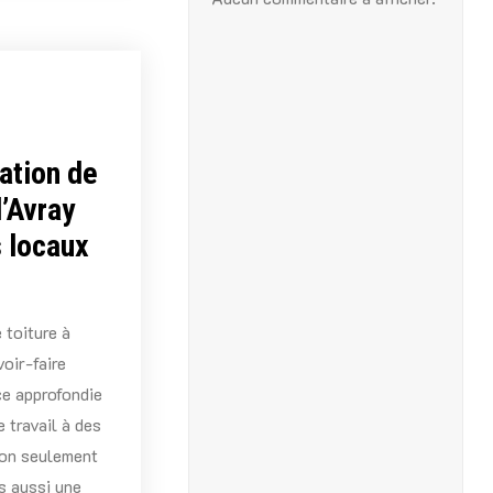
lation de
d’Avray
 locaux
 toiture à
oir-faire
ce approfondie
e travail à des
non seulement
s aussi une