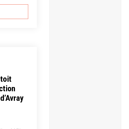
toit
ction
-d’Avray