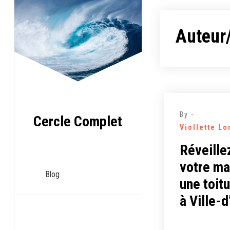
Aller
au
Auteur/
contenu
By -
Cercle Complet
Viollette L
Réveillez
votre ma
Blog
une toit
à Ville-d