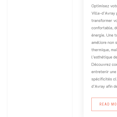
Optimisez votr
Ville-d’Avray
transformer v
confortable, 
énergie. Une t
améliore non s
thermique, ma
l’esthétique d
Découvrez com
entretenir un
spécificités c
d’Avray afin d
READ M