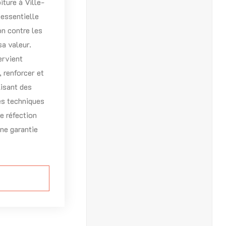
iture à Ville-
 essentielle
on contre les
sa valeur.
ervient
 renforcer et
lisant des
es techniques
e réfection
ne garantie