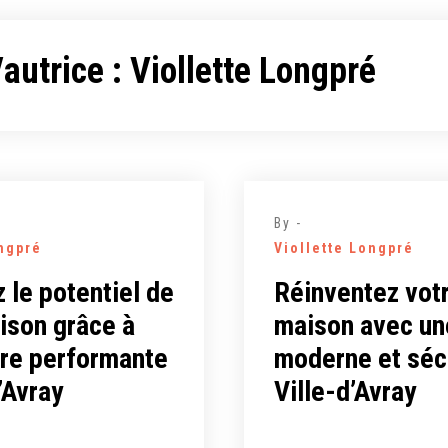
autrice :
Viollette Longpré
By -
ongpré
Viollette Longpré
 le potentiel de
Réinventez vot
ison grâce à
maison avec une
ure performante
moderne et séc
’Avray
Ville-d’Avray