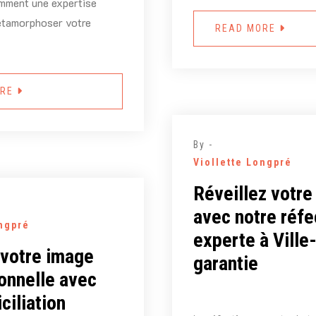
mment une expertise
étamorphoser votre
READ MORE
ORE
By -
Viollette Longpré
Réveillez votre 
avec notre réfe
ongpré
experte à Ville
votre image
garantie
onnelle avec
ciliation