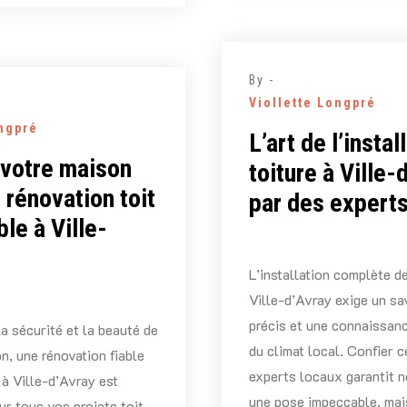
By -
Viollette Longpré
ongpré
L’art de l’instal
votre maison
toiture à Ville-
 rénovation toit
par des experts
le à Ville-
L’installation complète de
Ville-d’Avray exige un sav
précis et une connaissan
la sécurité et la beauté de
du climat local. Confier c
on, une rénovation fiable
experts locaux garantit 
à Ville-d’Avray est
une pose impeccable, mai
ur tous vos projets toit.