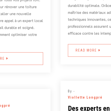
durabilité optimale. Grâce
ur rénover une toiture
maîtrise des matériaux ad
taller une nouvelle
techniques innovantes, c
ire appel à un expert local
professionnels assurent 
ail durable et soigné.
efficace contre les intem
ment optimiser votre
READ MORE
ORE
By -
Viollette Longpré
ongpré
Des experts en 