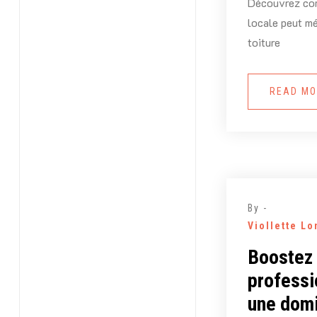
Découvrez co
locale peut m
toiture
READ M
By -
Viollette L
Boostez 
professi
une domi