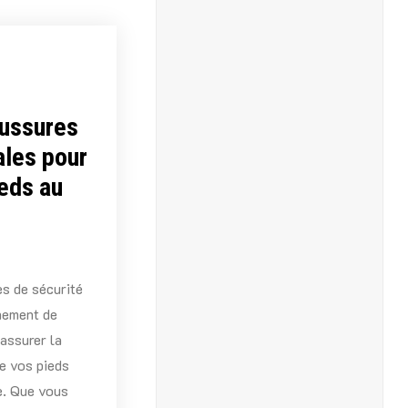
aussures
ales pour
eds au
s de sécurité
nement de
 assurer la
de vos pieds
e. Que vous