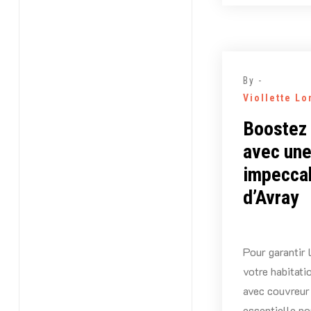
By -
Viollette L
Boostez 
avec une
impeccab
d’Avray
Pour garantir 
votre habitati
avec couvreur 
essentielle po