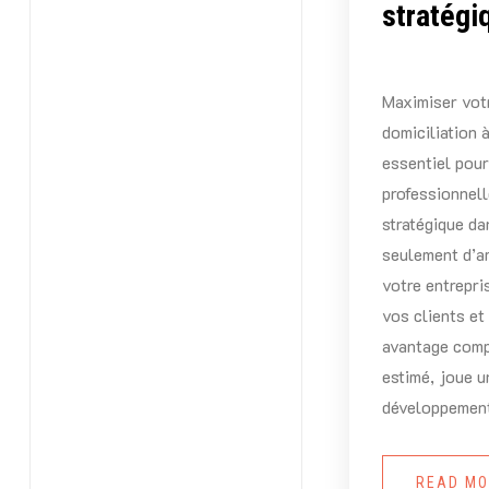
stratégi
Maximiser votr
domiciliation à
essentiel pour
professionnell
stratégique da
seulement d’am
votre entrepri
vos clients et
avantage comp
estimé, joue u
développemen
READ M