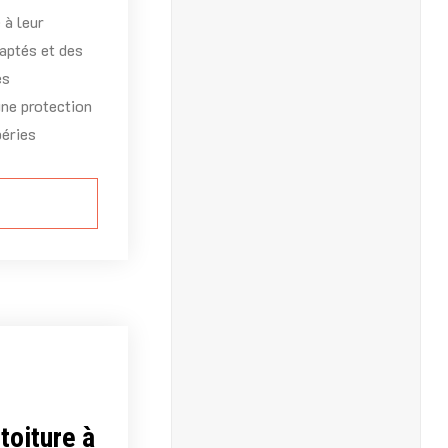
 à leur
aptés et des
es
une protection
péries
toiture à