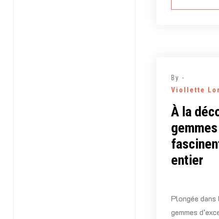
By -
Viollette L
À la déc
gemmes 
fascinen
entier
Plongée dans 
gemmes d’excep