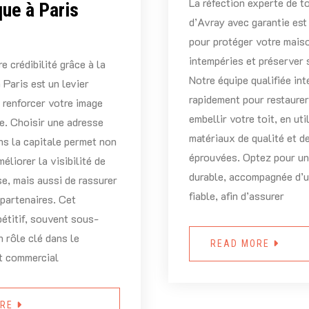
La réfection experte de to
que à Paris
d’Avray avec garantie est
pour protéger votre mais
intempéries et préserver 
e crédibilité grâce à la
Notre équipe qualifiée int
 Paris est un levier
rapidement pour restaurer,
 renforcer votre image
embellir votre toit, en uti
e. Choisir une adresse
matériaux de qualité et d
ns la capitale permet non
éprouvées. Optez pour un
éliorer la visibilité de
durable, accompagnée d’u
se, mais aussi de rassurer
fiable, afin d’assurer
 partenaires. Cet
étitif, souvent sous-
n rôle clé dans le
READ MORE
t commercial
ORE