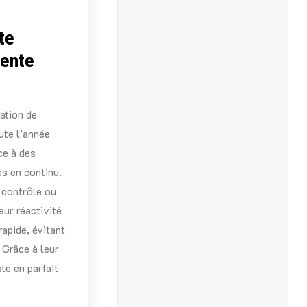
te
tente
ration de
ute l’année
ce à des
s en continu.
e contrôle ou
eur réactivité
rapide, évitant
 Grâce à leur
ste en parfait