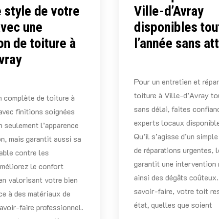
 style de votre
Ville-d’Avray
avec une
disponibles tou
on de toiture à
l’année sans at
Avray
Pour un entretien et répa
toiture à Ville-d’Avray to
 complète de toiture à
sans délai, faites confian
avec finitions soignées
experts locaux disponible
n seulement l’apparence
Qu’il s’agisse d’un simpl
n, mais garantit aussi sa
de réparations urgentes, l
able contre les
garantit une intervention 
méliorez le confort
ainsi des dégâts coûteux.
 en valorisant votre bien
savoir-faire, votre toit re
ce à des matériaux de
état, quelles que soient
avoir-faire professionnel.