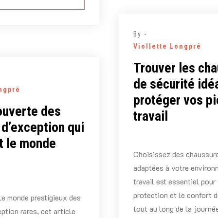
By -
Viollette Longpré
Trouver les ch
de sécurité idé
ongpré
protéger vos pi
ouverte des
travail
d’exception qui
t le monde
Choisissez des chaussure
adaptées à votre environ
travail est essentiel pour
protection et le confort 
le monde prestigieux des
tout au long de la journé
tion rares, cet article