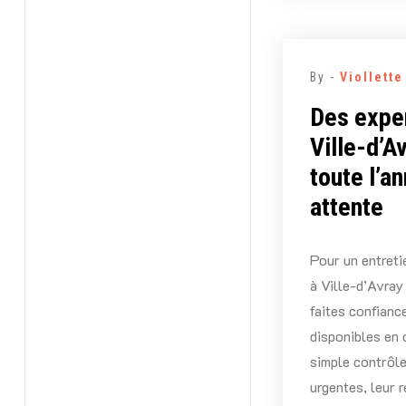
By -
Viollett
Des exper
Ville-d’A
toute l’a
attente
Pour un entretie
à Ville-d’Avray
faites confianc
disponibles en c
simple contrôle
urgentes, leur r