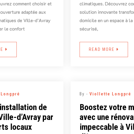
uvrez comment choisir et
climatiques. Découvrez c
couverture adaptée aux
solution innovante transfo
imatiques de Ville-d’Avray
domicile en un espace à la 
er le confort
sécurisé,
RE
READ MORE
e Longpré
By -
Viollette Longpré
’installation de
Boostez votre 
Ville-d’Avray par
avec une rénovat
rts locaux
impeccable à Vil