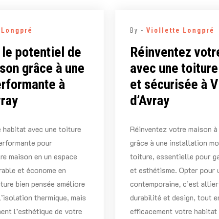
e Longpré
By -
Viollette Longpré
 le potentiel de
Réinventez votr
son grâce à une
avec une toitur
erformante à
et sécurisée à V
vray
d’Avray
 habitat avec une toiture
Réinventez votre maison à
performante pour
grâce à une installation m
tre maison en un espace
toiture, essentielle pour g
urable et économe en
et esthétisme. Opter pour 
iture bien pensée améliore
contemporaine, c’est allie
’isolation thermique, mais
durabilité et design, tout 
ent l’esthétique de votre
efficacement votre habitat