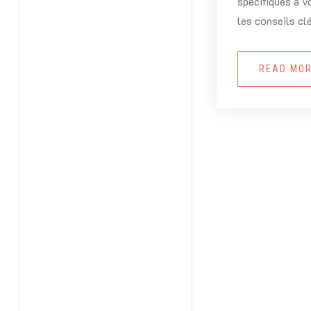
spécifiques à v
les conseils cl
READ MO