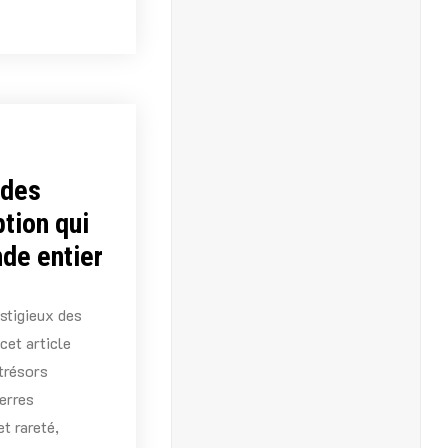
 des
tion qui
nde entier
stigieux des
cet article
 trésors
ierres
et rareté,