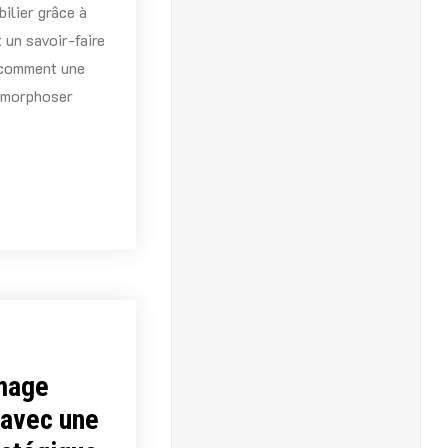
ilier grâce à
 un savoir-faire
 comment une
tamorphoser
image
 avec une