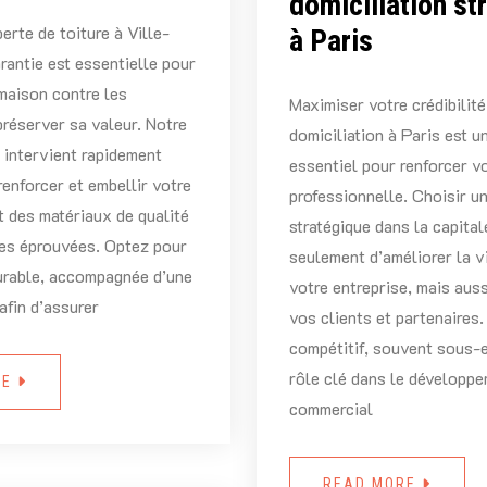
domiciliation st
erte de toiture à Ville-
à Paris
rantie est essentielle pour
maison contre les
Maximiser votre crédibilité
préserver sa valeur. Notre
domiciliation à Paris est un
e intervient rapidement
essentiel pour renforcer v
renforcer et embellir votre
professionnelle. Choisir u
nt des matériaux de qualité
stratégique dans la capita
ues éprouvées. Optez pour
seulement d’améliorer la vi
urable, accompagnée d’une
votre entreprise, mais auss
 afin d’assurer
vos clients et partenaires
compétitif, souvent sous-e
rôle clé dans le développ
RE
commercial
READ MORE