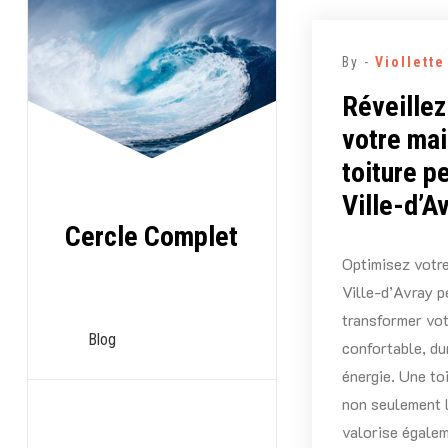
Aller
au
By -
Viollett
contenu
Réveillez
votre mai
toiture p
Ville-d’A
Cercle Complet
Optimisez votre
Ville-d’Avray 
transformer vo
Blog
confortable, d
énergie. Une to
non seulement l
valorise égalem