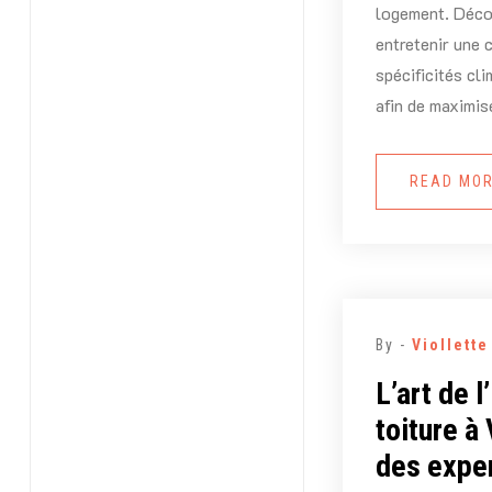
logement. Déco
entretenir une 
spécificités cl
afin de maximis
READ MO
By -
Viollett
L’art de l
toiture à 
des expe