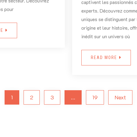
otre secteur. Découvrez
captivent les passionnés 
és pour
experts. Découvrez comme
uniques se distinguent par 
origine et leur histoire, of
RE
inédit sur un univers où
READ MORE
1
2
3
…
19
Next