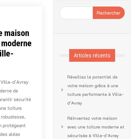
Rechercher
e maison
e moderne
ille-
Articles récents
Réveillez le potentiel de
 Ville-d’Avray
votre maison grâce à une
oderne de
toiture performante à Ville-
arantir sécurité
d’Avray
une toiture
r robustesse,
Réinventez votre maison
en protégeant
avec une toiture moderne et
 des aléas
sécurisée à Ville-d’Avray