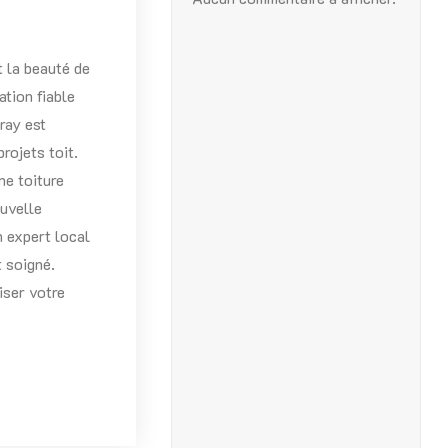
t la beauté de
ation fiable
ray est
rojets toit.
ne toiture
ouvelle
n expert local
t soigné.
ser votre