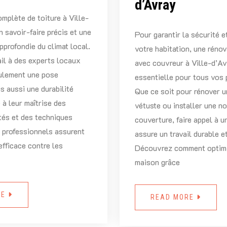
d’Avray
omplète de toiture à Ville-
n savoir-faire précis et une
Pour garantir la sécurité e
profondie du climat local.
votre habitation, une rénov
ail à des experts locaux
avec couvreur à Ville-d’Av
eulement une pose
essentielle pour tous vos p
s aussi une durabilité
Que ce soit pour rénover u
 à leur maîtrise des
vétuste ou installer une n
tés et des techniques
couverture, faire appel à u
 professionnels assurent
assure un travail durable e
efficace contre les
Découvrez comment optimi
maison grâce
RE
READ MORE