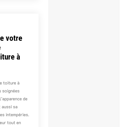
de votre
e
iture à
 toiture à
ns soignées
l’apparence de
t aussi sa
les intempéries.
eur tout en