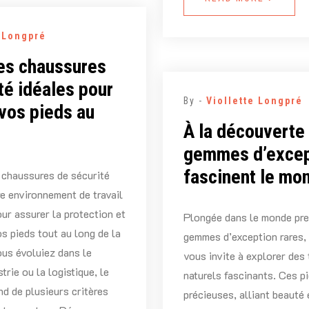
e Longpré
les chaussures
té idéales pour
By -
Viollette Longpré
vos pieds au
À la découverte
gemmes d’excep
fascinent le mo
 chaussures de sécurité
e environnement de travail
our assurer la protection et
Plongée dans le monde pre
os pieds tout au long de la
gemmes d’exception rares, 
us évoluiez dans le
vous invite à explorer des
strie ou la logistique, le
naturels fascinants. Ces p
d de plusieurs critères
précieuses, alliant beauté 