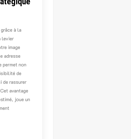
ratégique
 grâce à la
 levier
otre image
ne adresse
le permet non
sibilité de
i de rassurer
. Cet avantage
stimé, joue un
ement