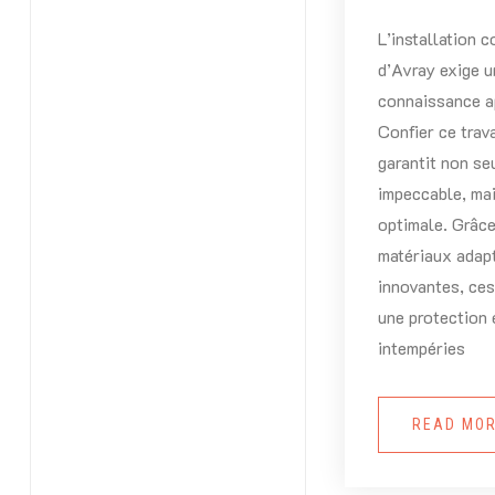
L’installation c
d’Avray exige u
connaissance ap
Confier ce trav
garantit non s
impeccable, mai
optimale. Grâce
matériaux adap
innovantes, ces
une protection 
intempéries
READ MO