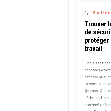
By -
Viollett
Trouver 
de sécuri
protéger 
travail
Choisissez des
adaptées à votr
est essentiel p
le confort de v
journée. Que vo
bâtiment, l’indu
bon choix dépen