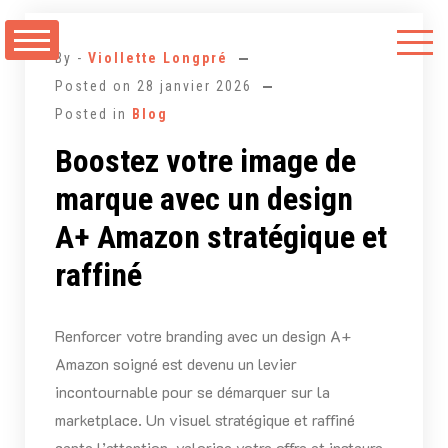
Aller
au
By -
Viollette Longpré
contenu
Posted on
28 janvier 2026
Posted in
Blog
Boostez votre image de
marque avec un design
A+ Amazon stratégique et
raffiné
Renforcer votre branding avec un design A+
Amazon soigné est devenu un levier
incontournable pour se démarquer sur la
marketplace. Un visuel stratégique et raffiné
capte l’attention, valorise votre offre et instaure