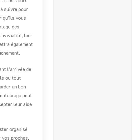
. Il est alors
 à suivre pour
r qu’ils vous
ntage des
nvivialité, leur
ettra également
ouchement.
nt l’arrivée de
le ou tout
arder un bon
 entourage peut
epter leur aide
ester organisé
r vos proches,