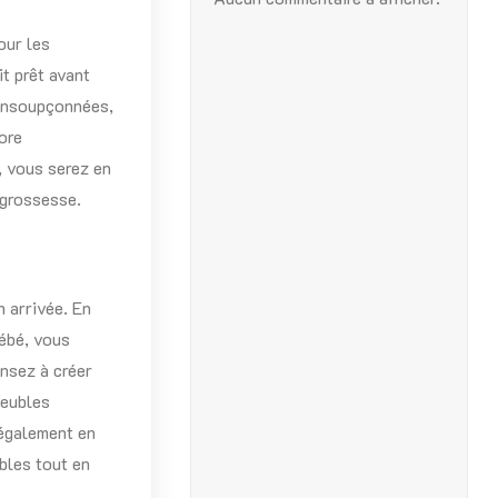
our les
t prêt avant
 insoupçonnées,
ore
, vous serez en
 grossesse.
 arrivée. En
bébé, vous
nsez à créer
meubles
 également en
ibles tout en