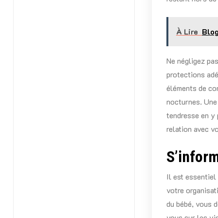
À Lire
Blog
Ne négligez pas
protections adé
éléments de con
nocturnes. Une 
tendresse en y 
relation avec v
S’inform
Il est essentiel
votre organisat
du bébé, vous d
vous sur les vi