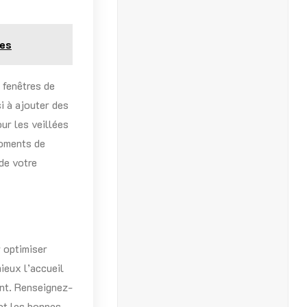
ées
 fenêtres de
i à ajouter des
ur les veillées
moments de
de votre
n
r optimiser
ieux l’accueil
ant. Renseignez-
et les bonnes