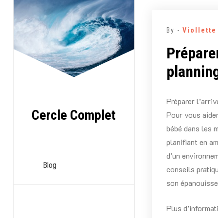
Aller
au
By -
Viollett
contenu
Préparer
plannin
Préparer l’arri
Cercle Complet
Pour vous aider
bébé dans les m
planifiant en a
d’un environnem
Blog
conseils pratiq
son épanouisse
Plus d’informat