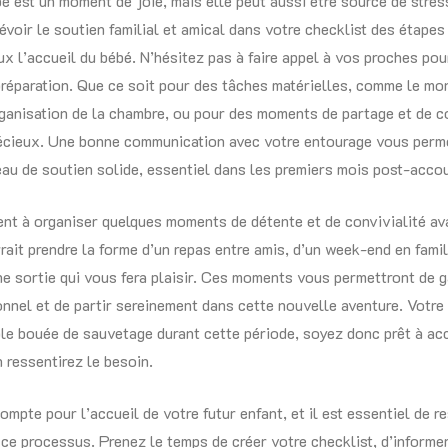
é est un moment de joie, mais elle peut aussi être source de stress
révoir le soutien familial et amical dans votre checklist des étapes
ux l’accueil du bébé. N’hésitez pas à faire appel à vos proches pou
préparation. Que ce soit pour des tâches matérielles, comme le mo
ganisation de la chambre, ou pour des moments de partage et de co
récieux. Une bonne communication avec votre entourage vous perm
eau de soutien solide, essentiel dans les premiers mois post-acc
t à organiser quelques moments de détente et de convivialité ava
rait prendre la forme d’un repas entre amis, d’un week-end en famil
e sortie qui vous fera plaisir. Ces moments vous permettront de g
onnel et de partir sereinement dans cette nouvelle aventure. Votre
ble bouée de sauvetage durant cette période, soyez donc prêt à acc
 ressentirez le besoin.
mpte pour l’accueil de votre futur enfant, et il est essentiel de r
 ce processus. Prenez le temps de créer votre checklist, d’informe