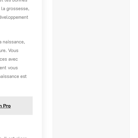
 la grossesse,
 développement
la naissance,
ure. Vous
nces avec
ment vous
naissance est
n Pro