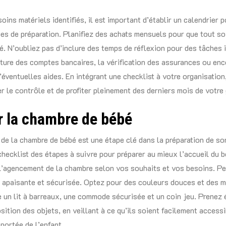
oins matériels identifiés, il est important d’établir un calendrier p
pes de préparation. Planifiez des achats mensuels pour que tout soi
bé. N’oubliez pas d’inclure des temps de réflexion pour des tâches
ure des comptes bancaires, la vérification des assurances ou enc
d’éventuelles aides. En intégrant une checklist à votre organisation
r le contrôle et de profiter pleinement des derniers mois de votre
r la chambre de bébé
e la chambre de bébé est une étape clé dans la préparation de son
 checklist des étapes à suivre pour préparer au mieux l’accueil du 
 l’agencement de la chambre selon vos souhaits et vos besoins. Pe
 apaisante et sécurisée. Optez pour des couleurs douces et des 
un lit à barreaux, une commode sécurisée et un coin jeu. Prenez
sition des objets, en veillant à ce qu’ils soient facilement access
portée de l’enfant.