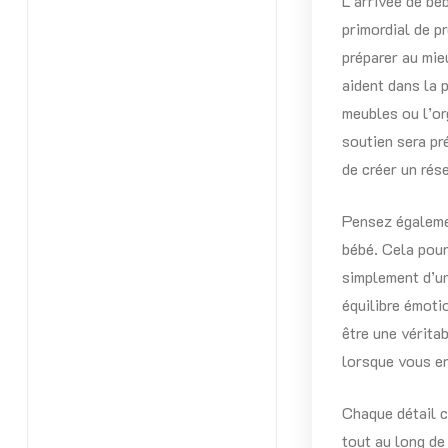
L’arrivée de béb
primordial de p
préparer au mie
aident dans la 
meubles ou l’or
soutien sera p
de créer un rés
Pensez égalemen
bébé. Cela pour
simplement d’un
équilibre émoti
être une vérita
lorsque vous en
Chaque détail co
tout au long de