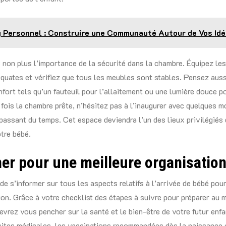
 Personnel : Construire une Communauté Autour de Vos Id
 non plus l’importance de la sécurité dans la chambre. Équipez les
quates et vérifiez que tous les meubles sont stables. Pensez auss
fort tels qu’un fauteuil pour l’allaitement ou une lumière douce po
fois la chambre prête, n’hésitez pas à l’inaugurer avec quelques 
passant du temps. Cet espace deviendra l’un des lieux privilégiés 
otre bébé.
er pour une meilleure organisatio
 de s’informer sur tous les aspects relatifs à l’arrivée de bébé pou
ion. Grâce à votre checklist des étapes à suivre pour préparer au m
evrez vous pencher sur la santé et le bien-être de votre futur enf
sites médicales, les vaccinations recommandées dès la naissance 