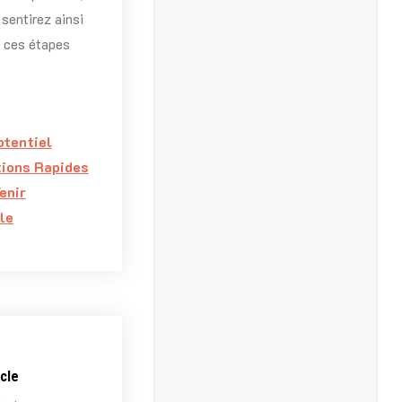
sentirez ainsi
s ces étapes
otentiel
tions Rapides
enir
le
cle