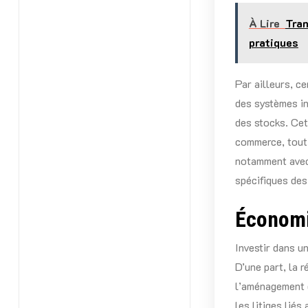
À Lire
Tran
pratiques
Par ailleurs, c
des systèmes in
des stocks. Cet
commerce, tout 
notamment ave
spécifiques des
Économi
Investir dans u
D’une part, la r
l’aménagement d
les litiges lié