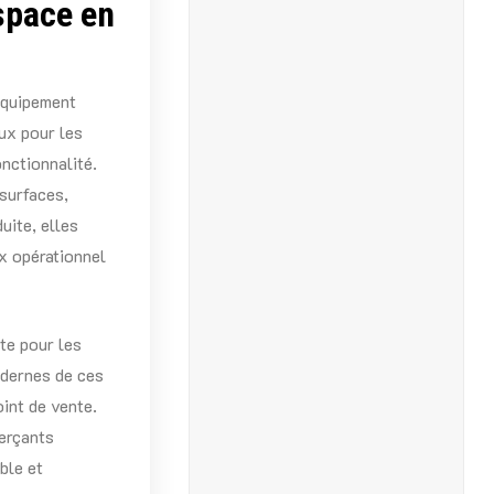
space en
équipement
ux pour les
nctionnalité.
surfaces,
uite, elles
ux opérationnel
te pour les
odernes de ces
oint de vente.
erçants
ble et