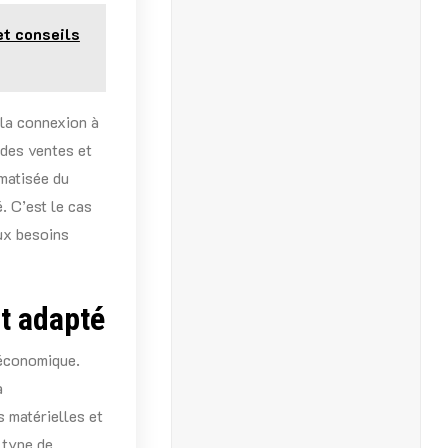
et conseils
 la connexion à
 des ventes et
omatisée du
. C’est le cas
ux besoins
t adapté
 économique.
à
s matérielles et
 type de