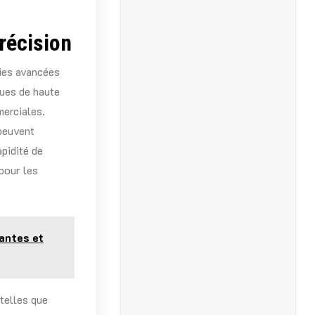
récision
gies avancées
ques de haute
merciales.
 peuvent
apidité de
pour les
antes et
 telles que