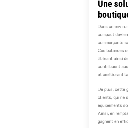
Une solu
boutiqu
Dans un enviro
compact devient
commerçants sou
Ces balances so
libérant ainsi d
contribuent auss
et améliorant la
De plus, cette 
clients, qui ne
équipements son
Ainsi, en rempl
gagnent en effi