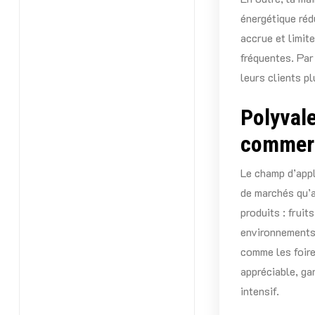
énergétique réd
accrue et limit
fréquentes. Pa
leurs clients pl
Polyval
commerc
Le champ d’appl
de marchés qu’a
produits : fruit
environnements,
comme les foir
appréciable, g
intensif.