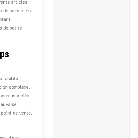
rents articles.
s de caisse. En
aptent
s de petits
mps
 facilité
ation complexe,
faces associée
 mauvaise
 point de vente,
sommation