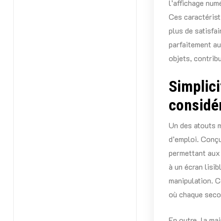
l’affichage numé
Ces caractérist
plus de satisfa
parfaitement au
objets, contrib
Simplici
considé
Un des atouts m
d’emploi. Conçu
permettant aux 
à un écran lisib
manipulation. Ce
où chaque secon
En outre, la ma