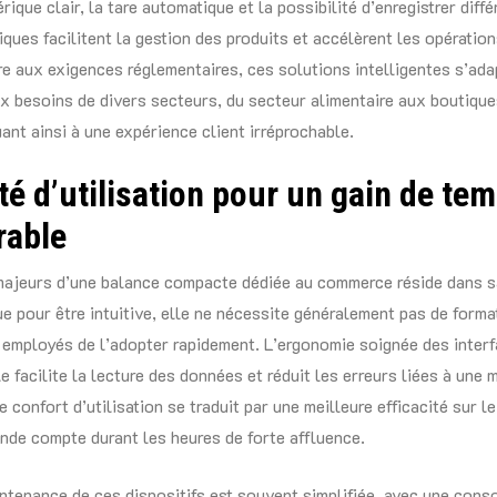
rique clair, la tare automatique et la possibilité d’enregistrer diffé
iques facilitent la gestion des produits et accélèrent les opération
ire aux exigences réglementaires, ces solutions intelligentes s’ad
x besoins de divers secteurs, du secteur alimentaire aux boutique
uant ainsi à une expérience client irréprochable.
té d’utilisation pour un gain de te
rable
ajeurs d’une balance compacte dédiée au commerce réside dans sa
e pour être intuitive, elle ne nécessite généralement pas de form
employés de l’adopter rapidement. L’ergonomie soignée des inter
le facilite la lecture des données et réduit les erreurs liées à une
 confort d’utilisation se traduit par une meilleure efficacité sur le
de compte durant les heures de forte affluence.
intenance de ces dispositifs est souvent simplifiée, avec une con