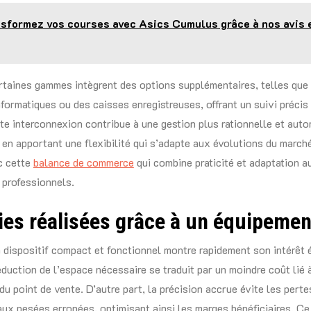
sformez vos courses avec Asics Cumulus grâce à nos avis 
ertaines gammes intègrent des options supplémentaires, telles que
formatiques ou des caisses enregistreuses, offrant un suivi précis
te interconnexion contribue à une gestion plus rationnelle et aut
en apportant une flexibilité qui s’adapte aux évolutions du marché
c cette
balance de commerce
qui combine praticité et adaptation a
 professionnels.
es réalisées grâce à un équipemen
n dispositif compact et fonctionnel montre rapidement son intérêt
éduction de l’espace nécessaire se traduit par un moindre coût lié 
u point de vente. D’autre part, la précision accrue évite les perte
s aux pesées erronées, optimisant ainsi les marges bénéficiaires. Ce