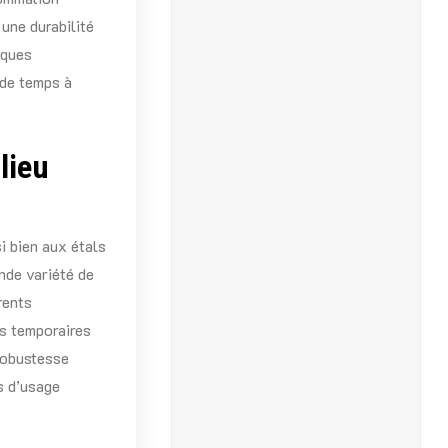
une durabilité
iques
 de temps à
lieu
i bien aux étals
nde variété de
rents
es temporaires
robustesse
s d’usage