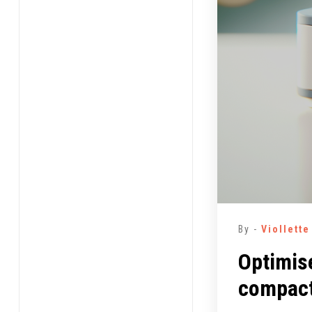
By -
Viollett
Optimis
compact