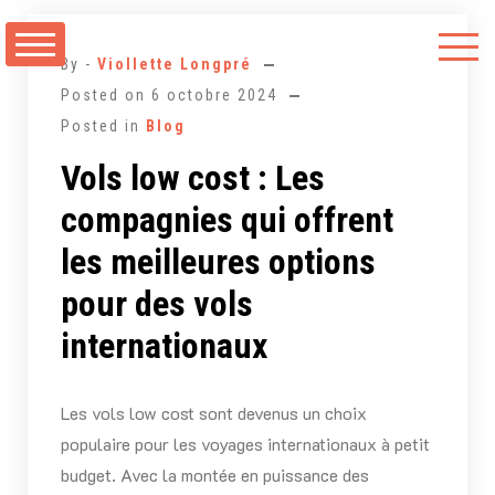
Aller
au
By -
Viollette Longpré
contenu
Posted on
6 octobre 2024
Posted in
Blog
Vols low cost : Les
compagnies qui offrent
les meilleures options
pour des vols
internationaux
Les vols low cost sont devenus un choix
populaire pour les voyages internationaux à petit
budget. Avec la montée en puissance des