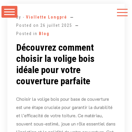
Aller
au
By -
Viollette Longpré
contenu
Posted on
26 juillet 2025
Posted in
Blog
Découvrez comment
choisir la volige bois
idéale pour votre
couverture parfaite
Choisir la volige bois pour base de couverture
est une étape cruciale pour garantir la durabilité
et l’efficacité de votre toiture. Ce matériau,
souvent sous-estimé, joue un rôle essentiel dans
l’isolation et la solidité de votre couverture. Cet