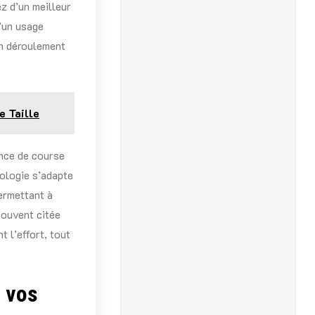
z d’un meilleur
d’un usage
un déroulement
e Taille
ence de course
nologie s’adapte
ermettant à
souvent citée
t l’effort, tout
 vos