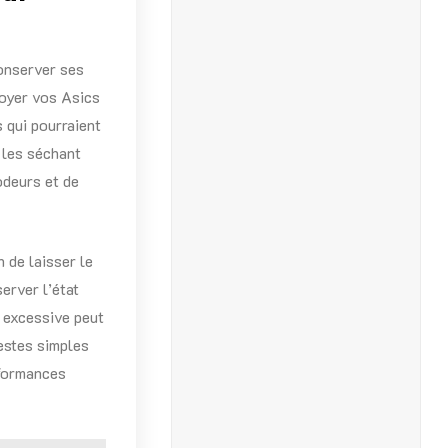
conserver ses
toyer vos Asics
 qui pourraient
 les séchant
’odeurs et de
 de laisser le
erver l’état
e excessive peut
estes simples
rformances