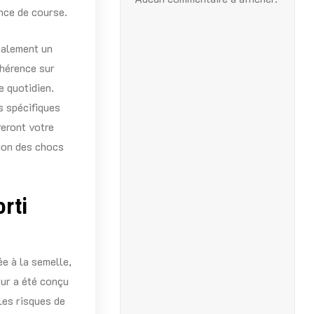
nce de course.
galement un
dhérence sur
e quotidien.
s spécifiques
reront votre
tion des chocs
rti
e à la semelle,
ur a été conçu
les risques de