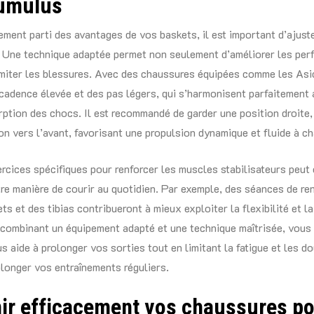
umulus
nement parti des avantages de vos baskets, il est important d’ajust
. Une technique adaptée permet non seulement d’améliorer les per
imiter les blessures. Avec des chaussures équipées comme les As
 cadence élevée et des pas légers, qui s’harmonisent parfaitement 
ption des chocs. Il est recommandé de garder une position droite,
son vers l’avant, favorisant une propulsion dynamique et fluide à c
ercices spécifiques pour renforcer les muscles stabilisateurs peut
re manière de courir au quotidien. Par exemple, des séances de re
ts et des tibias contribueront à mieux exploiter la flexibilité et la
combinant un équipement adapté et une technique maîtrisée, vous 
s aide à prolonger vos sorties tout en limitant la fatigue et les d
longer vos entraînements réguliers.
nir efficacement vos chaussures p