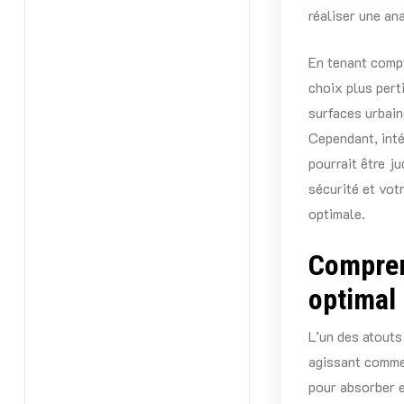
réaliser une an
En tenant compt
choix plus pert
surfaces urbain
Cependant, inté
pourrait être j
sécurité et vot
optimale.
Compren
optimal
L’un des atouts
agissant comme
pour absorber e