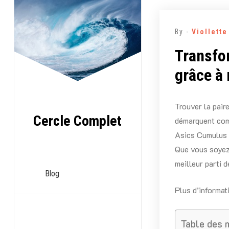
Aller
au
By -
Viollett
contenu
Transfo
grâce à 
Trouver la pair
Cercle Complet
démarquent comm
Asics Cumulus a
Que vous soyez 
meilleur parti 
Blog
Plus d’informat
Table des 