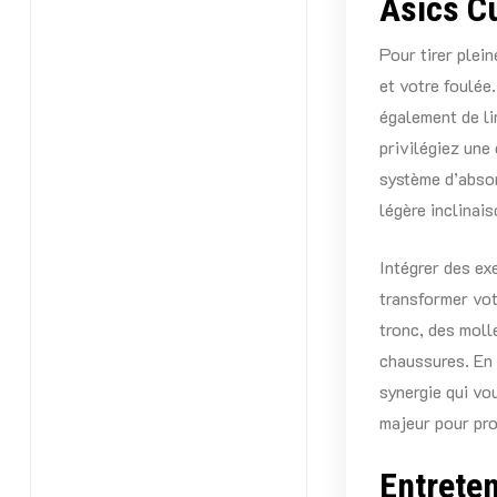
Asics C
Pour tirer plei
et votre foulée
également de l
privilégiez une
système d’absor
légère inclinai
Intégrer des ex
transformer vot
tronc, des molle
chaussures. En 
synergie qui vou
majeur pour pro
Entrete