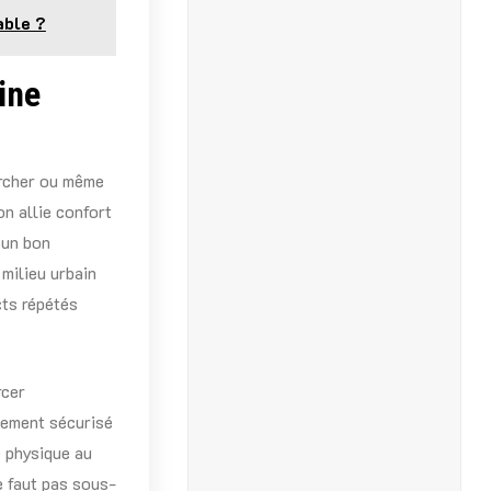
able ?
ine
archer ou même
on allie confort
 un bon
 milieu urbain
cts répétés
rcer
nement sécurisé
é physique au
ne faut pas sous-