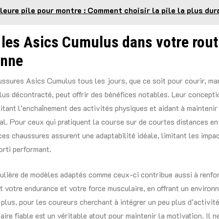
leure pile pour montre : Comment choisir la pile la plus dur
 les Asics Cumulus dans votre rout
enne
ssures Asics Cumulus tous les jours, que ce soit pour courir, m
lus décontracté, peut offrir des bénéfices notables. Leur concepti
ilitant l’enchaînement des activités physiques et aidant à maintenir
ral. Pour ceux qui pratiquent la course sur de courtes distances en
ces chaussures assurent une adaptabilité idéale, limitant les impa
orti performant.
égulière de modèles adaptés comme ceux-ci contribue aussi à renfo
 votre endurance et votre force musculaire, en offrant un environ
 plus, pour les coureurs cherchant à intégrer un peu plus d’activit
aire fiable est un véritable atout pour maintenir la motivation. Il 