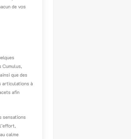
hacun de vos
uelques
cs Cumulus,
ainsi que des
 articulations à
acets afin
s sensations
’effort,
 au calme