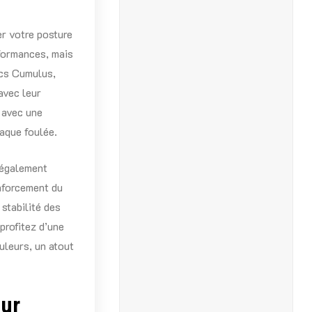
er votre posture
formances, mais
ics Cumulus,
avec leur
 avec une
haque foulée.
 également
nforcement du
 stabilité des
profitez d’une
ouleurs, un atout
our