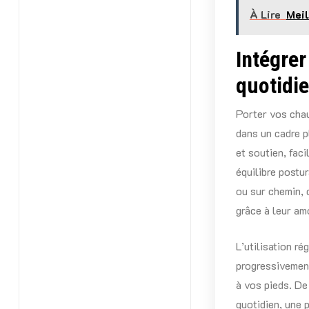
À Lire
Meil
Intégrer
quotidi
Porter vos chau
dans un cadre p
et soutien, fac
équilibre postu
ou sur chemin, 
grâce à leur am
L’utilisation r
progressivement
à vos pieds. De
quotidien, une p